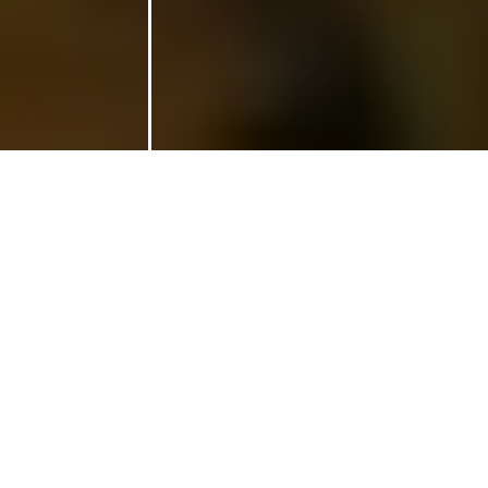
Vivre une expérience authentique
Conseils pratiques
pour un séjour réussi
Pour une immersion réussie, il est conseillé d’
anticiper la
réservation des hébergements et activités
, surtout durant la
haute saison touristique
.
Préparer sa valise
en fonction de la
météo changeante
et s’informer sur les
coutumes
régionales
garantit une expérience sereine et respectueuse.