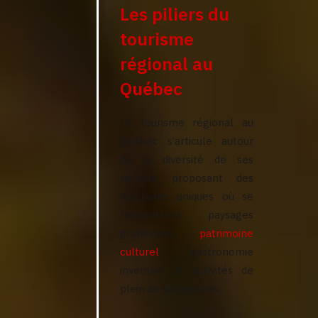
Les piliers du
tourisme
régional au
Québec
Le tourisme régional au
Québec s’articule autour
de la diversité de ses
terroirs, proposant des
itinéraires uniques où se
rencontrent paysages
grandioses,
patrimoine
culturel
, gastronomie
inventive et activités de
plein air immersives.