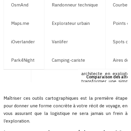
OsmAnd
Randonneur technique
Courbes 
Maps.me
Explorateur urbain
Points d’
iOverlander
Vanlifer
Spots ca
Park4Night
Camping-cariste
Aires d
Comparaison des alter
Maîtriser ces outils cartographiques est la première étape
pour donner une forme concrète à votre récit de voyage, en
vous assurant que la logistique ne sera jamais un frein à
l’exploration.