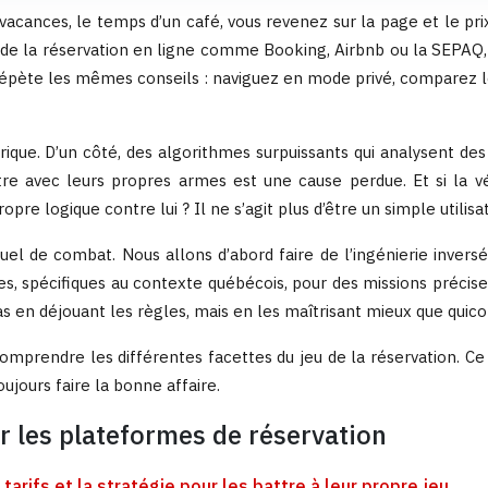
 vacances, le temps d’un café, vous revenez sur la page et le pr
ts de la réservation en ligne comme Booking, Airbnb ou la SEPA
répète les mêmes conseils : naviguez en mode privé, comparez le
ique. D’un côté, des algorithmes surpuissants qui analysent des 
tre avec leurs propres armes est une cause perdue. Et si la vé
e logique contre lui ? Il ne s’agit plus d’être un simple utilisa
anuel de combat. Nous allons d’abord faire de l’ingénierie inve
ues, spécifiques au contexte québécois, pour des missions préci
 pas en déjouant les règles, mais en les maîtrisant mieux que quic
omprendre les différentes facettes du jeu de la réservation. Ce 
jours faire la bonne affaire.
r les plateformes de réservation
tarifs et la stratégie pour les battre à leur propre jeu