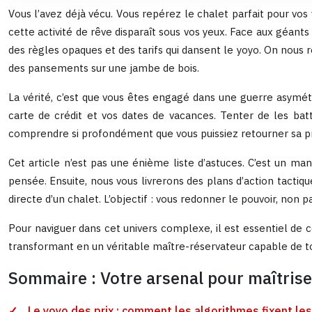
Vous l’avez déjà vécu. Vous repérez le chalet parfait pour vos
cette activité de rêve disparaît sous vos yeux. Face aux géan
des règles opaques et des tarifs qui dansent le yoyo. On nous 
des pansements sur une jambe de bois.
La vérité, c’est que vous êtes engagé dans une guerre asymétr
carte de crédit et vos dates de vacances. Tenter de les bat
comprendre si profondément que vous puissiez retourner sa propr
Cet article n’est pas une énième liste d’astuces. C’est un m
pensée. Ensuite, nous vous livrerons des plans d’action tactiq
directe d’un chalet. L’objectif : vous redonner le pouvoir, non
Pour naviguer dans cet univers complexe, il est essentiel de c
transformant en un véritable maître-réservateur capable de tou
Sommaire : Votre arsenal pour maîtrise
Le yoyo des prix : comment les algorithmes fixent les 