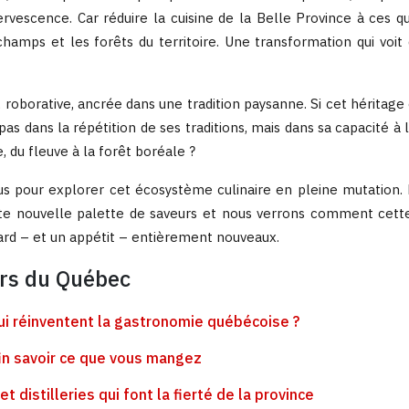
vescence. Car réduire la cuisine de la Belle Province à ces que
 champs et les forêts du territoire. Une transformation qui voi
oborative, ancrée dans une tradition paysanne. Si cet héritage est
as dans la répétition de ses traditions, mais dans sa capacité à l
e, du fleuve à la forêt boréale ?
us pour explorer cet écosystème culinaire en pleine mutation.
ette nouvelle palette de saveurs et nous verrons comment cet
ard – et un appétit – entièrement nouveaux.
urs du Québec
qui réinventent la gastronomie québécoise ?
in savoir ce que vous mangez
 distilleries qui font la fierté de la province