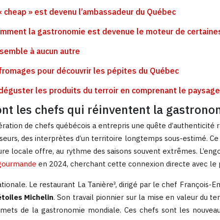
t « cheap » est devenu l’ambassadeur du Québec
 comment la gastronomie est devenue le moteur de certaine
essemble à aucun autre
es fromages pour découvrir les pépites du Québec
 déguster les produits du terroir en comprenant le paysage
ont les chefs qui réinventent la gastron
ration de chefs québécois a entrepris une quête d’authenticité rad
eurs, des interprètes d’un territoire longtemps sous-estimé. Ce
nature locale offre, au rythme des saisons souvent extrêmes. L’
 gourmande
en 2024, cherchant cette connexion directe avec le p
onale. Le restaurant La Tanière³, dirigé par le chef François
toiles Michelin
. Son travail pionnier sur la mise en valeur du 
 sommets de la gastronomie mondiale. Ces chefs sont les nouv