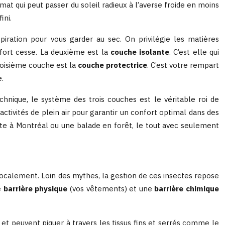
mat qui peut passer du soleil radieux à l’averse froide en moins
ini.
spiration pour vous garder au sec. On privilégie les matières
effort cesse. La deuxième est la
couche isolante
. C’est elle qui
troisième couche est la
couche protectrice
. C’est votre rempart
.
hnique, le système des trois couches est le véritable roi de
’activités de plein air pour garantir un confort optimal dans des
te à Montréal ou une balade en forêt, le tout avec seulement
ocalement. Loin des mythes, la gestion de ces insectes repose
e
barrière physique
(vos vêtements) et une
barrière chimique
et peuvent piquer à travers les tissus fins et serrés comme le