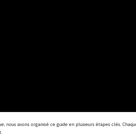
que, nous avons organisé ce guide en plusieurs étapes clés. Cha
.