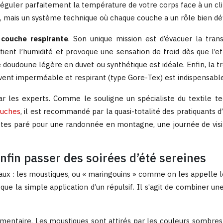
 réguler parfaitement la température de votre corps face à un cli
 mais un système technique où chaque couche a un rôle bien déf
a
couche respirante
. Son unique mission est d’évacuer la tran
etient l’humidité et provoque une sensation de froid dès que l’
 doudoune légère en duvet ou synthétique est idéale. Enfin, la 
-vent imperméable et respirant (type Gore-Tex) est indispensable
les experts. Comme le souligne un spécialiste du textile tec
ouches
, il est recommandé par la quasi-totalité des pratiquants d
 êtes paré pour une randonnée en montagne, une journée de visi
nfin passer des soirées d’été sereines
ux : les moustiques, ou « maringouins » comme on les appelle l
que la simple application d’un répulsif. Il s’agit de combiner un
mentaire. Les moustiques sont attirés par les couleurs sombres 