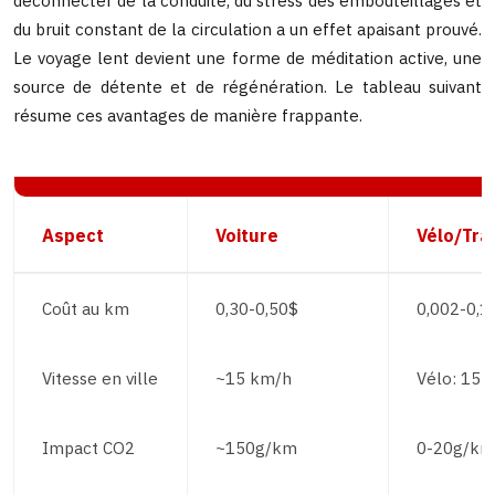
déconnecter de la conduite, du stress des embouteillages et
du bruit constant de la circulation a un effet apaisant prouvé.
Le voyage lent devient une forme de méditation active, une
source de détente et de régénération. Le tableau suivant
résume ces avantages de manière frappante.
Aspect
Voiture
Vélo/Tra
Coût au km
0,30-0,50$
0,002-0,1
Vitesse en ville
~15 km/h
Vélo: 15-
Impact CO2
~150g/km
0-20g/km